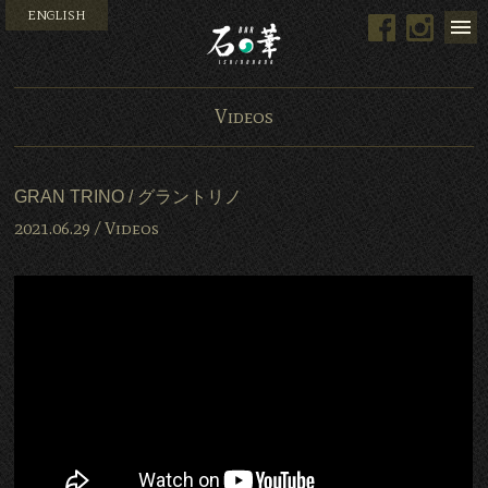
ENGLISH
Facebook
Instag
Bar 石の華 -BAR ISHINO
Videos
GRAN TRINO / グラントリノ
2021.06.29 /
Videos