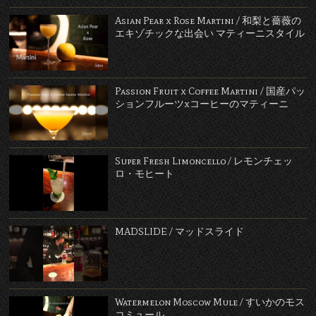
Asian Pear x Rose Martini / 和梨と薔薇の
エキゾチックな出会い マティーニスタイル
Passion Fruit x Coffee Martini / 国産パッ
ションフルーツxコーヒーのマティーニ
Super Fresh Limoncello / レモンチェッ
ロ・モヒート
MADSLIDE / マッドスライド
Watermelon Moscow Mule / すいかのモス
コミュール