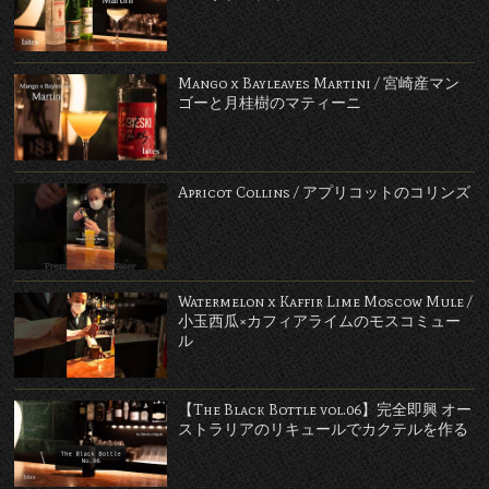
Mango x Bayleaves Martini / 宮崎産マン
ゴーと月桂樹のマティーニ
Apricot Collins / アプリコットのコリンズ
Watermelon x Kaffir Lime Moscow Mule /
小玉西瓜×カフィアライムのモスコミュー
ル
【The Black Bottle vol.06】完全即興 オー
ストラリアのリキュールでカクテルを作る