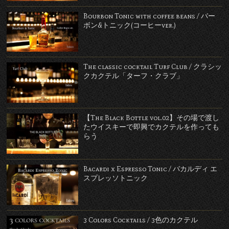
Bourbon Tonic with coffee beans / バー
ボン&トニック(コーヒーver.)
The classic cocktail Turf Club / クラシッ
クカクテル「ターフ・クラブ」
【The Black Bottle vol.02】その場で渡し
たウイスキーで即興でカクテルを作っても
らう
Bacardi x Espresso Tonic / バカルディ エ
スプレッソトニック
3 Colors Cocktails / 3色のカクテル