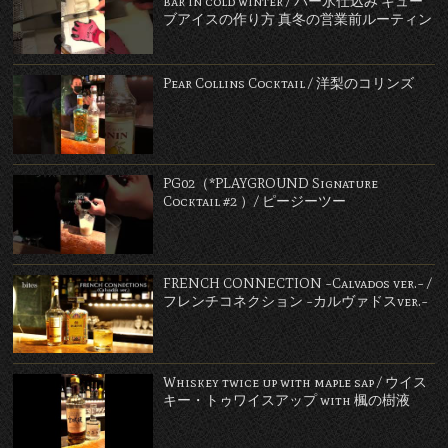
bar in cold winter / バー氷仕込み キュー
ブアイスの作り方 真冬の営業前ルーティン
Pear Collins Cocktail / 洋梨のコリンズ
PG02（*PLAYGROUND Signature
Cocktail #2 ）/ ピージーツー
FRENCH CONNECTION ~Calvados ver.~ /
フレンチコネクション ~カルヴァドスver.~
Whiskey twice up with maple sap / ウイス
キー・トゥワイスアップ with 楓の樹液