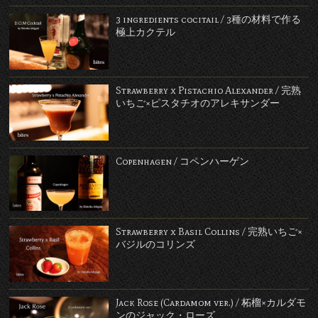
3 ingredients cocitail / 3種の材料で作る
極上カクテル
Strawberry x Pistachio Alexander / 完熟
いちご×ピスタチオのアレキサンダー
Copenhagen / コペンハーゲン
Strawberry x Basil Collins / 完熟いちご×
バジルのコリンズ
Jack Rose (Cardamom ver.) / 柘榴×カルダモ
ンのジャック・ローズ