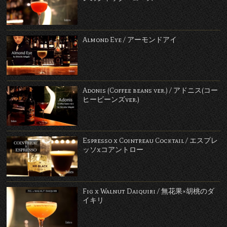
Almond Eye / アーモンドアイ
Adonis (Coffee beans ver.) / アドニス(コー
ヒービーンズver.)
Espresso x Cointreau Cocktail / エスプレ
ッソxコアントロー
Fig x Walnut Daiquiri / 無花果×胡桃のダ
イキリ