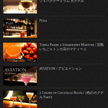
ソ x パクチー x ラム カクテル
PG01
Tonka Beans x Strawberry Martine / 完熟
いちご x トンカ豆のマティーニ
AVIATION / アビエイション
3 Colors of Cocktails No.02 / 3色のカクテ
ル Part2