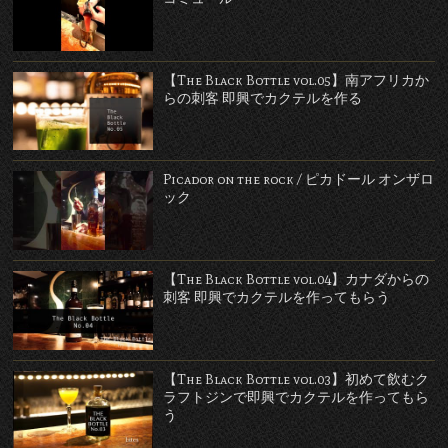
【The Black Bottle vol.05】南アフリカか
らの刺客 即興でカクテルを作る
Picador on the rock / ピカドール オンザロ
ック
【The Black Bottle vol.04】カナダからの
刺客 即興でカクテルを作ってもらう
【The Black Bottle vol.03】初めて飲むク
ラフトジンで即興でカクテルを作ってもら
う