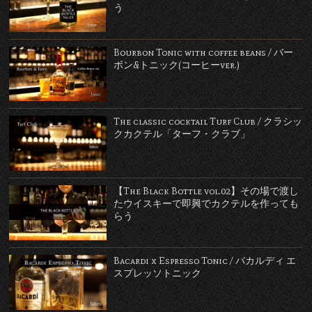
う
Bourbon Tonic with coffee beans / バー
ボン&トニック(コーヒーver.)
The classic cocktail Turf Club / クラシッ
クカクテル「ターフ・クラブ」
【The Black Bottle vol.02】その場で渡し
たウイスキーで即興でカクテルを作っても
らう
Bacardi x Espresso Tonic / バカルディ エ
スプレッソトニック