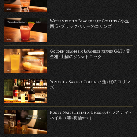
Watermelon x Blackberry Collins / 小玉
西瓜×ブラックベリーのコリンズ
Golden orange x Japanese pepper G&T / 黄
金柑×山椒のジン&トニック
Yomogi x Sakura Collins / 蓬x桜のコリン
ズ
Rusty Nail (Hibiki x Umeshu) / ラスティ・
ネイル（響×梅酒ver.）