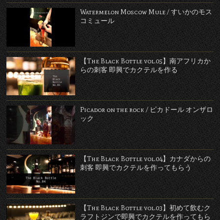
Watermelon Moscow Mule / すいかのモス
コミュール
【The Black Bottle vol.05】南アフリカか
らの刺客 即興でカクテルを作る
Picador on the rock / ピカドール オンザロ
ック
【The Black Bottle vol.04】カナダからの
刺客 即興でカクテルを作ってもらう
【The Black Bottle vol.03】初めて飲むク
ラフトジンで即興でカクテルを作ってもら