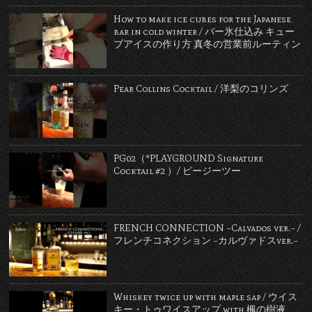
How to make ice cubes for the Japanese
bar in cold winter / バー氷仕込み キュー
ブアイスの作り方 真冬の営業前ルーティン
Pear Collins Cocktail / 洋梨のコリンズ
PG02（*PLAYGROUND Signature
Cocktail #2 ）/ ピージーツー
FRENCH CONNECTION ~Calvados ver.~ /
フレンチコネクション ~カルヴァドスver.~
Whiskey twice up with maple sap / ウイス
キー・トゥワイスアップ with 楓の樹液