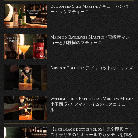
Cucumber Sake Martini / キューカンバ
ー・サケマティーニ
Mango x Bayleaves Martini / 宮崎産マン
ゴーと月桂樹のマティーニ
Apricot Collins / アプリコットのコリンズ
Watermelon x Kaffir Lime Moscow Mule /
小玉西瓜×カフィアライムのモスコミュー
ル
【The Black Bottle vol.06】完全即興 オー
ストラリアのリキュールでカクテルを作る