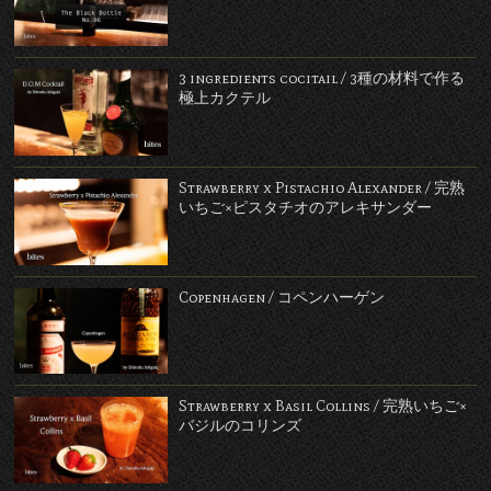
3 ingredients cocitail / 3種の材料で作る
極上カクテル
Strawberry x Pistachio Alexander / 完熟
いちご×ピスタチオのアレキサンダー
Copenhagen / コペンハーゲン
Strawberry x Basil Collins / 完熟いちご×
バジルのコリンズ