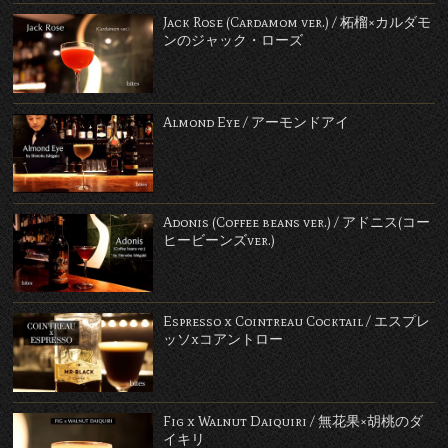
Jack Rose (Cardamom ver.) / 柘榴×カルダモ
ンのジャック・ローズ
Almond Eye / アーモンドアイ
Adonis (Coffee beans ver.) / アドニス(コー
ヒービーンズver.)
Espresso x Cointreau Cocktail / エスプレ
ッソxコアントロー
Fig x Walnut Daiquiri / 無花果×胡桃のダ
イキリ