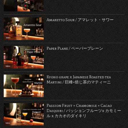
Amaretto Sour / アマレット・サワー
Paper Plane / ペーパープレーン
Kyoho grape x Japanese Roasted tea
Martini / 巨峰×焙じ茶のマティーニ
Passion Fruit × Chamomile × Cacao
Daiquiri / パッションフルーツx カモミー
ル x カカオのダイキリ