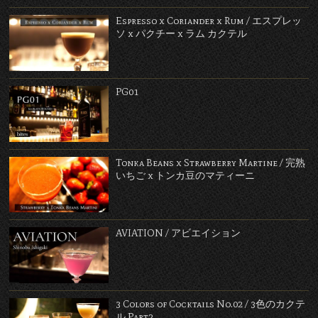
Espresso x Coriander x Rum / エスプレッ
ソ x パクチー x ラム カクテル
PG01
Tonka Beans x Strawberry Martine / 完熟
いちご x トンカ豆のマティーニ
AVIATION / アビエイション
3 Colors of Cocktails No.02 / 3色のカクテ
ル Part2