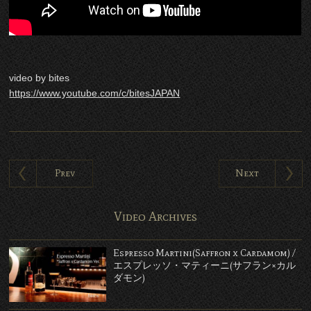
video by bites
https://www.youtube.com/c/bitesJAPAN
Prev
Next
Video Archives
Espresso Martini(Saffron x Cardamom) /
エスプレッソ・マティーニ(サフラン×カル
ダモン)