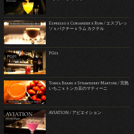
Espresso x Coriander x Rum / エスプレッ
ソ x パクチー x ラム カクテル
PG01
Tonka Beans x Strawberry Martine / 完熟
いちご x トンカ豆のマティーニ
AVIATION / アビエイション