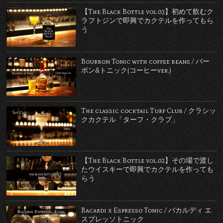
【The Black Bottle vol.03】初めて飲むク
ラフトジンで即興でカクテルを作ってもら
う
Bourbon Tonic with coffee beans / バー
ボン&トニック(コーヒーver.)
The classic cocktail Turf Club / クラシッ
クカクテル「ターフ・クラブ」
【The Black Bottle vol.02】その場で渡し
たウイスキーで即興でカクテルを作っても
らう
Bacardi x Espresso Tonic / バカルディ エ
スプレッソトニック