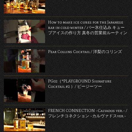
How to make ice cubes for the Japanese
bar in cold winter / バー氷仕込み キュー
ブアイスの作り方 真冬の営業前ルーティン
Pear Collins Cocktail / 洋梨のコリンズ
PG02（*PLAYGROUND Signature
Cocktail #2 ）/ ピージーツー
FRENCH CONNECTION ~Calvados ver.~ /
フレンチコネクション ~カルヴァドスver.~