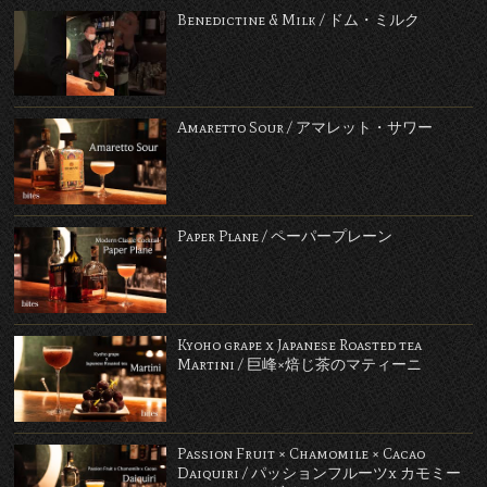
Benedictine & Milk / ドム・ミルク
Amaretto Sour / アマレット・サワー
Paper Plane / ペーパープレーン
Kyoho grape x Japanese Roasted tea
Martini / 巨峰×焙じ茶のマティーニ
Passion Fruit × Chamomile × Cacao
Daiquiri / パッションフルーツx カモミー