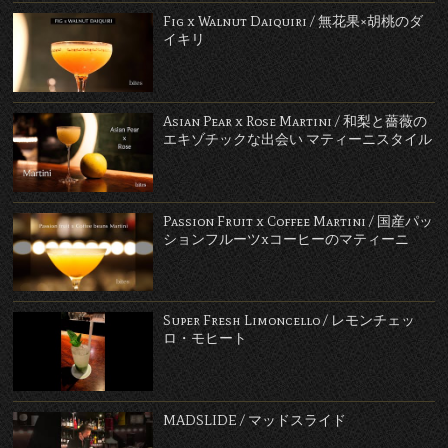
Fig x Walnut Daiquiri / 無花果×胡桃のダ
イキリ
Asian Pear x Rose Martini / 和梨と薔薇の
エキゾチックな出会い マティーニスタイル
Passion Fruit x Coffee Martini / 国産パッ
ションフルーツxコーヒーのマティーニ
Super Fresh Limoncello / レモンチェッ
ロ・モヒート
MADSLIDE / マッドスライド