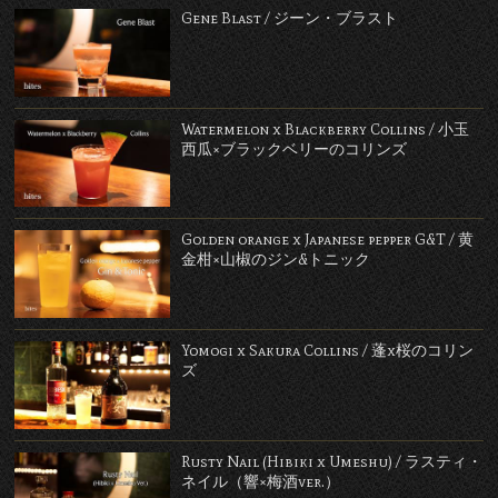
Gene Blast / ジーン・ブラスト
Watermelon x Blackberry Collins / 小玉
西瓜×ブラックベリーのコリンズ
Golden orange x Japanese pepper G&T / 黄
金柑×山椒のジン&トニック
Yomogi x Sakura Collins / 蓬x桜のコリン
ズ
Rusty Nail (Hibiki x Umeshu) / ラスティ・
ネイル（響×梅酒ver.）