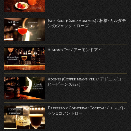
Jack Rose (Cardamom ver.) / 柘榴×カルダモ
ンのジャック・ローズ
Almond Eye / アーモンドアイ
Adonis (Coffee beans ver.) / アドニス(コー
ヒービーンズver.)
Espresso x Cointreau Cocktail / エスプレ
ッソxコアントロー