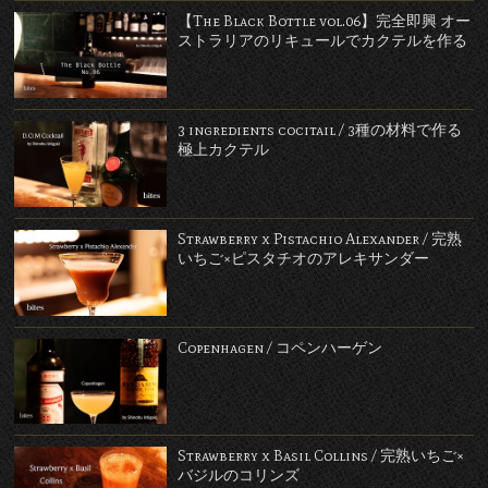
【The Black Bottle vol.06】完全即興 オー
ストラリアのリキュールでカクテルを作る
3 ingredients cocitail / 3種の材料で作る
極上カクテル
Strawberry x Pistachio Alexander / 完熟
いちご×ピスタチオのアレキサンダー
Copenhagen / コペンハーゲン
Strawberry x Basil Collins / 完熟いちご×
バジルのコリンズ