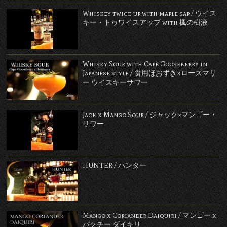
Whiskey twice up with maple sap / ウイス
キー・トゥワイスアップ with 楓の樹液
Whisky Sour with Cape Gooseberry in
Japanese style / 食用ほおずきxローズマリ
ー ウイスキーサワー
Jack x Mango Sour / ジャック×マンゴー・
サワー
HUNTER / ハンター
Mango x Coriander Daiquiri / マンゴー x
パクチー ダイキリ