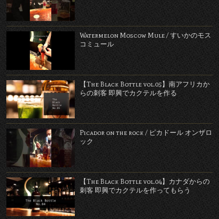
Watermelon Moscow Mule / すいかのモス
コミュール
【The Black Bottle vol.05】南アフリカか
らの刺客 即興でカクテルを作る
Picador on the rock / ピカドール オンザロ
ック
【The Black Bottle vol.04】カナダからの
刺客 即興でカクテルを作ってもらう