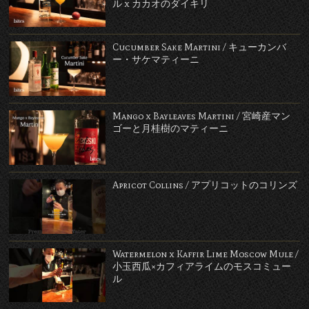
ル x カカオのダイキリ
Cucumber Sake Martini / キューカンバ
ー・サケマティーニ
Mango x Bayleaves Martini / 宮崎産マン
ゴーと月桂樹のマティーニ
Apricot Collins / アプリコットのコリンズ
Watermelon x Kaffir Lime Moscow Mule /
小玉西瓜×カフィアライムのモスコミュー
ル