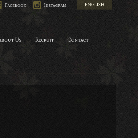
ENGLISH
Facebook
Instagram
HANA-
About Us
Recruit
Contact