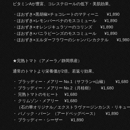
ビタミンAが豊富、コレステロールの低下・美肌効果。
・ほおずき×黒胡椒×チョコレートのマティーニ ¥1,890
・ほおずき×レモンバーベナのモスコミュール ¥1,890
・ほおずき×オレンジキュラソーのコリンズ ¥1,890
・ほおずき×バニラビーンズのモスコミュール ¥1,890
・ほおずき×エルダーフラワーのシャンパンカクテル ¥1,980
★完熟トマト（アメーラ／静岡県産）
通常のトマトより栄養価が2倍。若返り効果。
・ ブラッディー・メアリー No.1（サフラン×山椒） ¥1,680
・ ブラッディー・メアリー No.2（月桂樹） ¥1,680
・ 完熟トマトのモヒート ¥1,680
・ クリムゾン・メアリー ¥1,680
（石の華オリジナル／エクストラヴァージンカシス・リキュー
・ バノック・バーン （アードベッグベース） ¥1,890
・ ブラッディー・シーザー ¥1,890