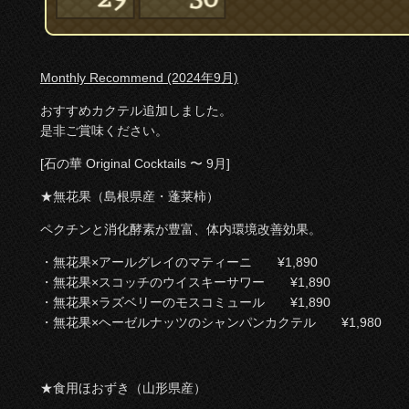
Monthly Recommend (2024年9月)
おすすめカクテル追加しました。
是非ご賞味ください。
[石の華 Original Cocktails 〜 9月]
★無花果（島根県産・蓬莱柿）
ペクチンと消化酵素が豊富、体内環境改善効果。
・無花果×アールグレイのマティーニ ¥1,890
・無花果×スコッチのウイスキーサワー ¥1,890
・無花果×ラズベリーのモスコミュール ¥1,890
・無花果×ヘーゼルナッツのシャンパンカクテル ¥1,980
★食用ほおずき（山形県産）