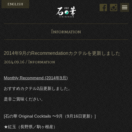
ENGLISH
Facebook
Instag
Bar 石の華 -BAR ISHINO
Information
2014年9月のRecommendationカクテルを更新しました
2014.09.16 /
Information
Monthly Recommend (2014年9月)
おすすめカクテル2品更新しました。
是非ご賞味ください。
[石の華 Original Cocktails 〜9月（9月16日更新）]
★紅玉（長野県／駒ヶ根産）