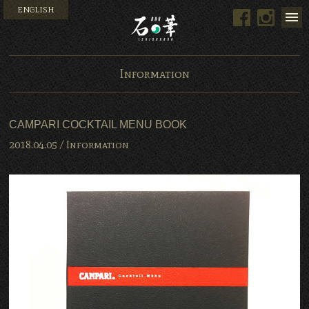
ENGLISH
Facebook
Instag
Bar 石の華 -BAR ISHINO
Information
CAMPARI COCKTAIL MENU BOOK
2018.04.05 /
Information