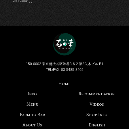
2012年6月
Bar 石の華 -BAR ISHINO
150-0002 東京都渋谷区渋谷3-6-2 第2矢木ビル B1
TEL/FAX: 03-5485-8405
Home
Info
Recommendation
Menu
Videos
Farm to Bar
Shop Info
About Us
English