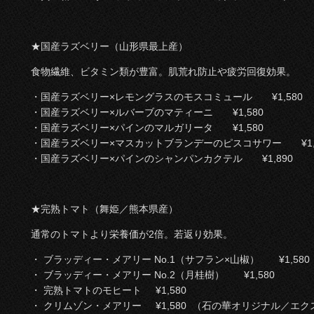
★国産ラズベリー（山形県最上産）
食物繊維、ビタミン類が豊富。肌荒れ防止や疲労回復効果。
・国産ラズベリー×レモングラスのモスコミュール ¥1,580
・国産ラズベリー×ルバーブのマティーニ ¥1,580
・国産ラズベリー×パインのマルガリータ ¥1,580
・国産ラズベリー×マスカットブランデーのピスコサワー ¥1,6
・国産ラズベリー×パインのシャンパンカクテル ¥1,890
★完熟トマト（舞姫／熊本県産）
通常のトマトより栄養価が2倍。若返り効果。
・ ブラッディー・メアリー No.1（サフラン×山椒） ¥1,580
・ ブラッディー・メアリー No.2（月桂樹） ¥1,580
・ 完熟トマトのモヒート ¥1,580
・ クリムゾン・メアリー ¥1,580 （石の華オリジナル／エ