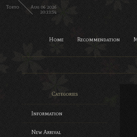
Tokyo
Aug 06 2026
20:33:55
Home
Recommendation
M
Categories
Information
New Arrival