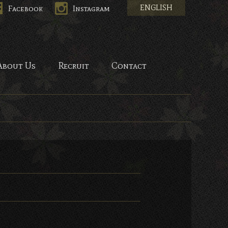
ENGLISH
Facebook
Instagram
HANA-
About Us
Recruit
Contact