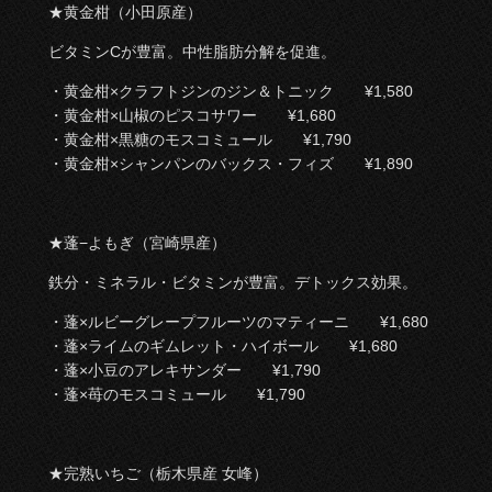
★黄金柑（小田原産）
ビタミンCが豊富。中性脂肪分解を促進。
・黄金柑×クラフトジンのジン＆トニック ¥1,580
・黄金柑×山椒のピスコサワー ¥1,680
・黄金柑×黒糖のモスコミュール ¥1,790
・黄金柑×シャンパンのバックス・フィズ ¥1,890
★蓬−よもぎ（宮崎県産）
鉄分・ミネラル・ビタミンが豊富。デトックス効果。
・蓬×ルビーグレープフルーツのマティーニ ¥1,680
・蓬×ライムのギムレット・ハイボール ¥1,680
・蓬×小豆のアレキサンダー ¥1,790
・蓬×苺のモスコミュール ¥1,790
★完熟いちご（栃木県産 女峰）