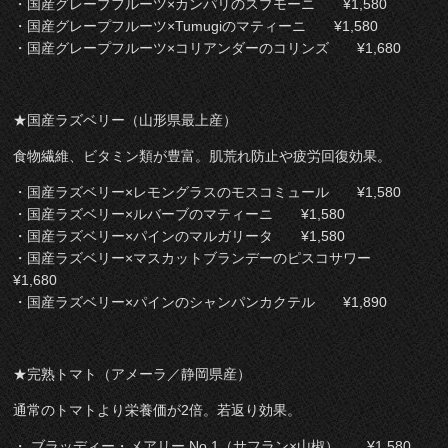
・国産グレープフルーツ×カンパリのスプモーニ ¥1,580
・国産グレープフルーツ×Tumugiのマティーニ ¥1,580
・国産グレープフルーツ×コリアンダーのコリンズ ¥1,680
★国産ラズベリー（山形県最上産）
食物繊維、ビタミン類が豊富。肌荒れ防止や疲労回復効果。
・国産ラズベリー×レモングラスのモスコミュール ¥1,580
・国産ラズベリー×ルバーブのマティーニ ¥1,580
・国産ラズベリー×パインのマルガリータ ¥1,580
・国産ラズベリー×マスカットブランデーのピスコサワー
¥1,680
・国産ラズベリー×パインのシャンパンカクテル ¥1,890
★完熟トマト（アメーラ／静岡県産）
通常のトマトより栄養価が2倍。若返り効果。
・ ブラッディー・メアリー No.1（サフラン×山椒） ¥1,580