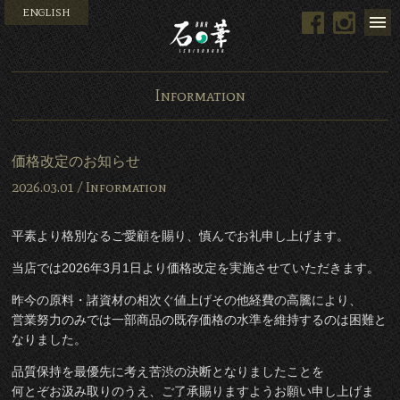
ENGLISH
Facebook
Instag
Bar 石の華 -BAR ISHINO
Information
価格改定のお知らせ
2026.03.01 /
Information
平素より格別なるご愛顧を賜り、慎んでお礼申し上げます。
当店では2026年3月1日より価格改定を実施させていただきます。
昨今の原料・諸資材の相次ぐ値上げその他経費の高騰により、
営業努力のみでは一部商品の既存価格の水準を維持するのは困難と
なりました。
品質保持を最優先に考え苦渋の決断となりましたことを
何とぞお汲み取りのうえ、ご了承賜りますようお願い申し上げま