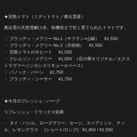
★完熟トマト（ミディトマト／奥出雲産）
奥出雲の天然雪解け水、有機培土で甘く育てられたトマトです。
・ ブラッディ・メアリー No.1（サフラン×山椒） ¥1,550
・ ブラッディ・メアリー No.2（月桂樹） ¥1,550
・ 完熟トマトのモヒート ¥1,550
・ クレムゾン・メアリー ¥1,550 （石の華オリジナル／エクス
トラヴァージンカシスリキュールベース）
・ バノック・バーン ¥1,750
・ ブラッディ・シーサー ¥1,750
★今月のフレッシュ・ハーブ
リフレッシュ・リラックス効果
・ タイ・バジル、ローズマリー、セージ、スペアミント、ティ
ル、レモングラス (ショート/ロング) ¥1,450 / ¥1,550