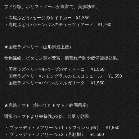
ブドウ糖、ポリフェノールが豊富で、美肌効果。
・高尾ぶどう×セージのサイドカー ¥1,550
・高尾ぶどう×シャンパンのティッツィアーノ ¥1,760
★国産ラズベリー（山形県最上産）
食物繊維、ビタミン類が豊富。肌荒れ予防や疲労回復効果。
・国産ラズベリー×ルバーブのマティーニ ¥1,550
・国産ラズベリー×レモングラスのモスコミュール ¥1,550
・国産ラズベリー×パインのマルガリータ ¥1,550
★完熟トマト（待ってたトマト／静岡県産）
通常のトマトより栄養価が2倍。若返り効果。
・ ブラッディ・メアリー No.1（サフラン×山椒） ¥1,550
・ ブラッディ・メアリー No.2（月桂樹） ¥1,550