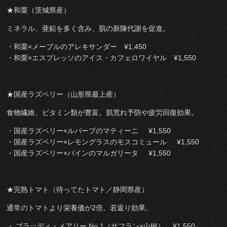
★和栗（茨城県産）
ミネラル、亜鉛を多く含み、肌の新陳代謝を促進。
・和栗×メープルのアレキサンダー ¥1,450
・和栗×エスプレッソのアイス・カフェロワイヤル ¥1,550
★国産ラズベリー（山形県最上産）
食物繊維、ビタミン類が豊富。肌荒れ予防や疲労回復効果。
・国産ラズベリー×ルバーブのマティーニ ¥1,550
・国産ラズベリー×レモングラスのモスコミュール ¥1,550
・国産ラズベリー×パインのマルガリータ ¥1,550
★完熟トマト（待ってたトマト／静岡県産）
通常のトマトより栄養価が2倍。若返り効果。
・ ブラッディ・メアリー No.1（サフラン×山椒） ¥1,550