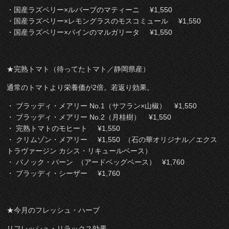
・国産ラズベリー×ルバーブのマティーニ ¥1,550
・国産ラズベリー×レモングラスのモスコミュール ¥1,550
・国産ラズベリー×パインのマルガリータ ¥1,550
★完熟トマト（待ってたトマト／静岡県産）
通常のトマトより栄養価が2倍。若返り効果。
・ ブラッディ・メアリー No.1（サフラン×山椒） ¥1,550
・ ブラッディ・メアリー No.2（月桂樹） ¥1,550
・ 完熟トマトのモヒート ¥1,550
・ クリムゾン・メアリー ¥1,550 （石の華オリジナル／エクス
トラヴァージン カシス・リキュールベース）
・ バノック・バーン （アードベッグベース） ¥1,760
・ ブラッディ・シーザー ¥1,760
★今月のフレッシュ・ハーブ
リフレッシュ・リラックス効果