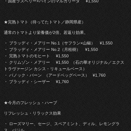
・国産ラズベリー×パインのマルガリータ ¥1,550
★完熟トマト（待ってたトマト／静岡県産）
通常のトマトより栄養価が2倍。若返り効果。
・ ブラッディ・メアリー No.1（サフラン×山椒） ¥1,550
・ ブラッディ・メアリー No.2（月桂樹） ¥1,550
・ 完熟トマトのモヒート ¥1,550
・ クリムゾン・メアリー ¥1,550 （石の華オリジナル／エクス
トラヴァージン カシス・リキュールベース）
・ バノック・バーン （アードベッグベース） ¥1,760
・ ブラッディ・シーザー ¥1,760
★今月のフレッシュ・ハーブ
リフレッシュ・リラックス効果
・ ローズマリー、セージ、スペアミント、ディル、レモングラ
ス、バジル