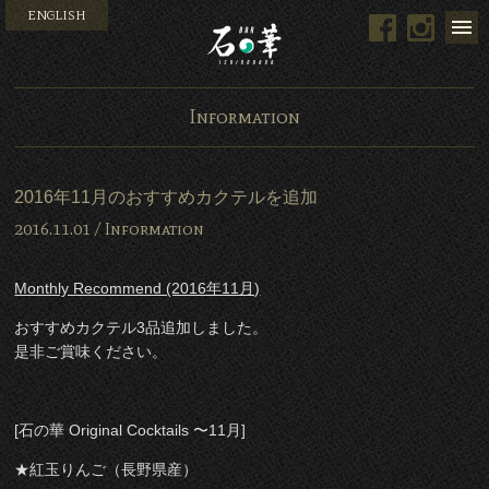
ENGLISH
Facebook
Instag
Bar 石の華 -BAR ISHINO
Information
2016年11月のおすすめカクテルを追加
2016.11.01 /
Information
Monthly Recommend (2016年11月)
おすすめカクテル3品追加しました。
是非ご賞味ください。
[石の華 Original Cocktails 〜11月]
★紅玉りんご（長野県産）