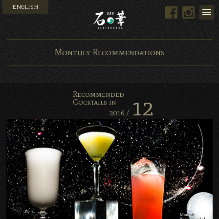
ENGLISH
Facebook
Instag
Bar 石の華 -BAR ISHINO
Monthly Recommendations
Recommended
12
Cocktails in
2016 /