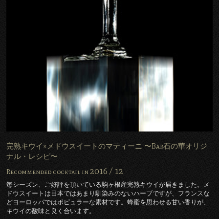
完熟キウイ×メドウスイートのマティーニ 〜Bar石の華オリジ
ナル・レシピ〜
2016 /
12
Recommended cocktail in
毎シーズン、ご好評を頂いている駒ヶ根産完熟キウイが届きました。メ
ドウスイートは日本ではあまり馴染みのないハーブですが、フランスな
どヨーロッパではポピュラーな素材です。蜂蜜を思わせる甘い香りが、
キウイの酸味と良く合います。