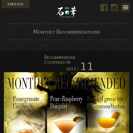
ENGLISH
Facebook
Instag
Bar 石の華 -BAR ISHINO
Monthly Recommendations
Recommended
11
Cocktails in
2013 /