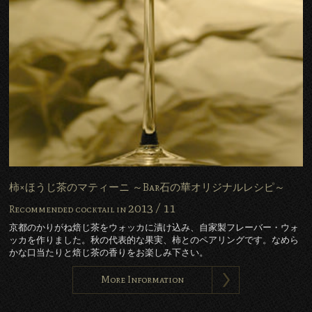
柿×ほうじ茶のマティーニ ～Bar石の華オリジナルレシピ～
2013 /
11
Recommended cocktail in
京都のかりがね焙じ茶をウォッカに漬け込み、自家製フレーバー・ウォ
ッカを作りました。秋の代表的な果実、柿とのペアリングです。なめら
かな口当たりと焙じ茶の香りをお楽しみ下さい。
More Information