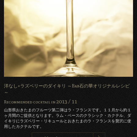
洋なし×ラズベリーのダイキリ ～Bar石の華オリジナルレシピ
～
2013 /
11
Recommended cocktail in
山形県おきたまのフルーツ第二弾はラ・フランスです。１１月から約１
ヶ月間のご提供となります。ラム・ベースのクラシック・カクテル、ダ
イキリにラズベリー・リキュールとおきたまのラ・フランスを贅沢に使
用したカクテルです。