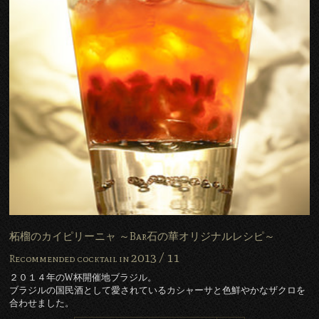
柘榴のカイピリーニャ ～Bar石の華オリジナルレシピ～
2013 /
11
Recommended cocktail in
２０１４年のW杯開催地ブラジル。
ブラジルの国民酒として愛されているカシャーサと色鮮やかなザクロを
合わせました。