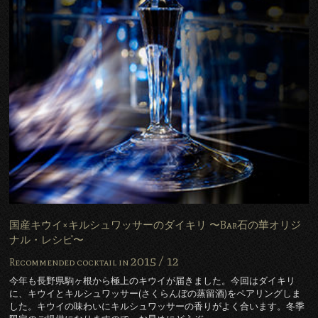
国産キウイ×キルシュワッサーのダイキリ 〜Bar石の華オリジ
ナル・レシピ〜
2015 /
12
Recommended cocktail in
今年も長野県駒ヶ根から極上のキウイが届きました。今回はダイキリ
に、キウイとキルシュワッサー(さくらんぼの蒸留酒)をペアリングしま
した。キウイの味わいにキルシュワッサーの香りがよく合います。冬季