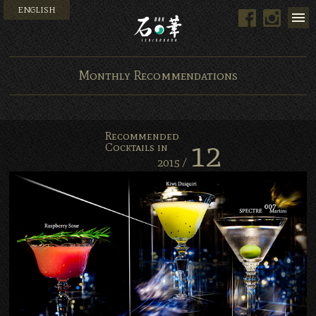
ENGLISH
Facebook
Instag
Bar 石の華 -BAR ISHINO
Monthly Recommendations
Recommended
12
Cocktails in
2015 /