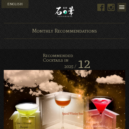
ENGLISH
Facebook
Instag
Bar 石の華 -BAR ISHINO
Monthly Recommendations
Recommended
12
Cocktails in
2025 /