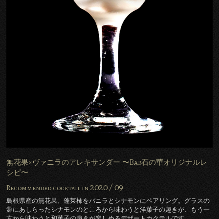
無花果×ヴァニラのアレキサンダー 〜Bar石の華オリジナルレ
シピ〜
2020 /
09
Recommended cocktail in
島根県産の無花果、蓬莱柿をバニラとシナモンにペアリング。グラスの
淵にあしらったシナモンのところから味わうと洋菓子の趣きが、もう一
方から味わうと和菓子の趣きが楽しめるデザートカクテルです。