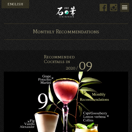
ENGLISH
Facebook
Instag
Bar 石の華 -BAR ISHINO
Monthly Recommendations
Recommended
09
Cocktails in
2020 /