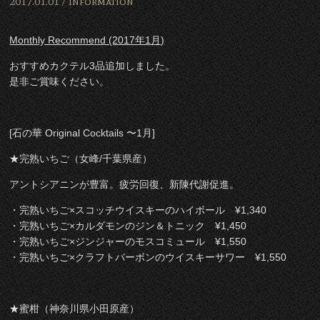
2017.01.01 /
Information
Monthly Recommend (2017年1月)
おすすめカクテル3品追加しました。
是非ご賞味ください。
[石の華 Original Cocktails 〜1月]
★完熟いちご（女峰/千葉県産）
アントシアニンが豊富。疲労回復、新陳代謝促進。
・完熟いちご×スコッチウイスキーのハイボール ¥1,340
・完熟いちご×カルダモンのジン＆トニック ¥1,450
・完熟いちご×ジンジャーのモスコミュール ¥1,550
・完熟いちご×クラフトバーボンのウイスキーサワー ¥1,550
★蜜柑（神奈川県小田原産）