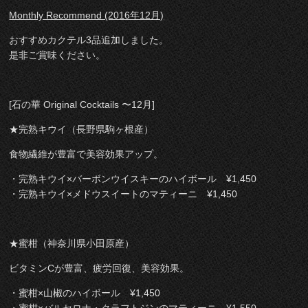
Monthly Recommend (2016年12月)
おすすめカクテル3品追加しました。
是非ご賞味ください。
[石の華 Original Cocktails 〜12月]
★完熟キウイ（長野県駒ヶ根産）
食物繊維が豊富で美容効果アップ。
・完熟キウイ×バーボンウイスキーのハイボール ¥1,450
・完熟キウイ×メドウスイートのマティーニ ¥1,450
★蜜柑（神奈川県小田原産）
ビタミンCが豊富、疲労回復、美容効果。
・蜜柑×山椒のハイボール ¥1,450
・蜜柑×バルセロナ・クラフトジンのマティーニ ¥1,550