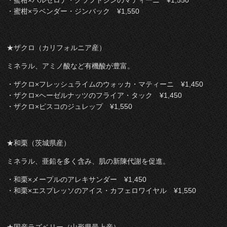
・蜜柑×ラベンダー・ジンバック ¥1,550
★ザクロ（カリフォルニア産）
ミネラル、アミノ酸など有機酸が豊富。
・ザクロ×フレッシュライムのウォッカ・マティーニ ¥1,450
・ザクロ×ヘーゼルナッツのフライア・タック ¥1,450
・ザクロ×ピスコのジュレップ ¥1,550
★和栗（茨城県産）
ミネラル、亜鉛を多く含み、肌の新陳代謝を促進。
・和栗×メープルのアレキサンダー ¥1,450
・和栗×エスプレッソのアイス・カフェロワイヤル ¥1,550
★国産ラズベリー（山形県最上産）