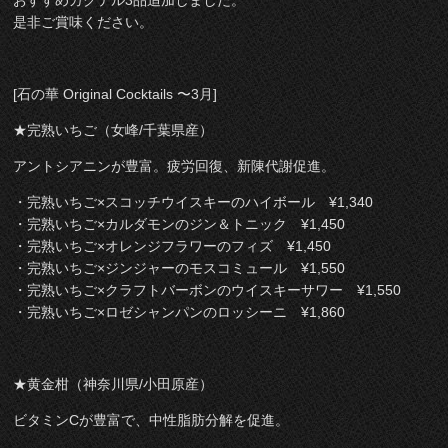
是非ご賞味ください。
[石の華 Original Cocktails 〜3月]
★完熟いちご（女峰/千葉県産）
アントシアニンが豊富。疲労回復、新陳代謝促進。
・完熟いちご×スコッチウイスキーのハイボール ¥1,340
・完熟いちご×カルダモンのジン＆トニック ¥1,450
・完熟いちご×オレンジフラワーのフィズ ¥1,450
・完熟いちご×ジンジャーのモスコミュール ¥1,550
・完熟いちご×クラフトバーボンのウイスキーサワー ¥1,550
・完熟いちご×ロゼシャンパンのロッシーニ ¥1,860
★黄金柑（神奈川県/小田原産）
ビタミンCが豊富で、中性脂肪分解を促進。