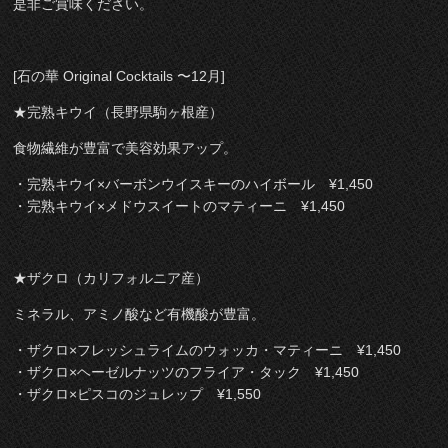
是非ご賞味ください。
[石の華 Original Cocktails 〜12月]
★完熟キウイ（長野県駒ヶ根産）
食物繊維が豊富で美容効果アップ。
・完熟キウイ×バーボンウイスキーのハイボール ¥1,450
・完熟キウイ×メドウスイートのマティーニ ¥1,450
★ザクロ（カリフォルニア産）
ミネラル、アミノ酸など有機酸が豊富。
・ザクロ×フレッシュライムのウォッカ・マティーニ ¥1,450
・ザクロ×ヘーゼルナッツのフライア・タック ¥1,450
・ザクロ×ピスコのジュレップ ¥1,550