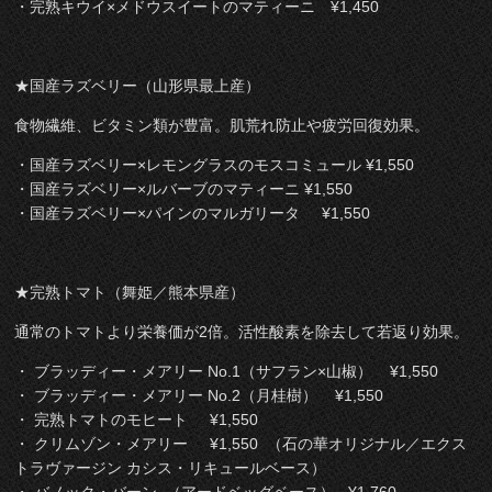
・完熟キウイ×メドウスイートのマティーニ ¥1,450
★国産ラズベリー（山形県最上産）
食物繊維、ビタミン類が豊富。肌荒れ防止や疲労回復効果。
・国産ラズベリー×レモングラスのモスコミュール ¥1,550
・国産ラズベリー×ルバーブのマティーニ ¥1,550
・国産ラズベリー×パインのマルガリータ ¥1,550
★完熟トマト（舞姫／熊本県産）
通常のトマトより栄養価が2倍。活性酸素を除去して若返り効果。
・ ブラッディー・メアリー No.1（サフラン×山椒） ¥1,550
・ ブラッディー・メアリー No.2（月桂樹） ¥1,550
・ 完熟トマトのモヒート ¥1,550
・ クリムゾン・メアリー ¥1,550 （石の華オリジナル／エクス
トラヴァージン カシス・リキュールベース）
・ バノック・バーン （アードベッグベース） ¥1,760