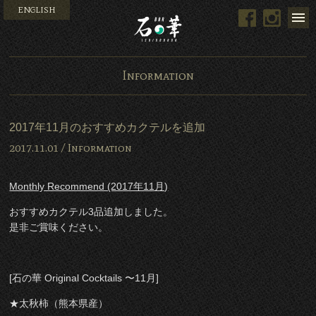
ENGLISH
Facebook
Instag
Bar 石の華 -BAR ISHINO
Information
2017年11月のおすすめカクテルを追加
2017.11.01 /
Information
Monthly Recommend (2017年11月)
おすすめカクテル3品追加しました。
是非ご賞味ください。
[石の華 Original Cocktails 〜11月]
★太秋柿（熊本県産）