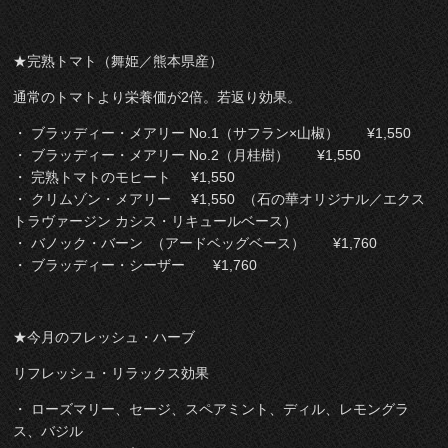
★完熟トマト（舞姫／熊本県産）
通常のトマトより栄養価が2倍。若返り効果。
・ ブラッディー・メアリー No.1（サフラン×山椒） ¥1,550
・ ブラッディー・メアリー No.2（月桂樹） ¥1,550
・ 完熟トマトのモヒート ¥1,550
・ クリムゾン・メアリー ¥1,550 （石の華オリジナル／エクス
トラヴァージン カシス・リキュールベース）
・ バノック・バーン （アードベッグベース） ¥1,760
・ ブラッディー・シーザー ¥1,760
★今月のフレッシュ・ハーブ
リフレッシュ・リラックス効果
・ ローズマリー、セージ、スペアミント、ディル、レモングラ
ス、バジル