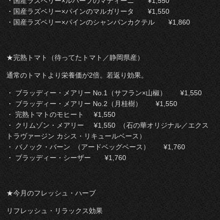
・国産ラズベリー×ルバーブのマティーニ ¥1,550
・国産ラズベリー×パインのマルガリータ ¥1,550
・国産ラズベリー×パインのシャンパンカクテル ¥1,860
★完熟トマト（待ってたトマト／静岡県産）
通常のトマトより栄養価が2倍。若返り効果。
・ ブラッディー・メアリー No.1（サフラン×山椒） ¥1,550
・ ブラッディー・メアリー No.2（月桂樹） ¥1,550
・ 完熟トマトのモヒート ¥1,550
・ クリムゾン・メアリー ¥1,550 （石の華オリジナル／エクス
トラヴァージン カシス・リキュールベース）
・ バノック・バーン （アードベッグベース） ¥1,760
・ ブラッディー・シーザー ¥1,760
★今月のフレッシュ・ハーブ
リフレッシュ・リラックス効果