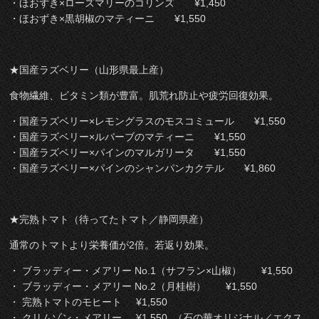
・ほおずき×ローズマリーのコリンズ ¥1,450
・ほおずき×黒胡椒のマティーニ ¥1,550
★国産ラズベリー（山形県最上産）
食物繊維、ビタミン類が豊富。肌荒れ防止や疲労回復効果。
・国産ラズベリー×レモングラスのモスコミュール ¥1,550
・国産ラズベリー×ルバーブのマティーニ ¥1,550
・国産ラズベリー×パインのマルガリータ ¥1,550
・国産ラズベリー×パインのシャンパンカクテル ¥1,860
★完熟トマト（待ってたトマト／静岡県産）
通常のトマトより栄養価が2倍。若返り効果。
・ ブラッディー・メアリー No.1（サフラン×山椒） ¥1,550
・ ブラッディー・メアリー No.2（月桂樹） ¥1,550
・ 完熟トマトのモヒート ¥1,550
・ クリムゾン・メアリー ¥1,550 （石の華オリジナル／エクス