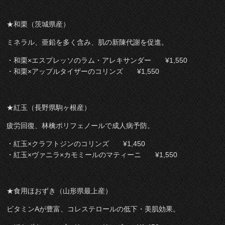
★和栗（茨城県産）
ミネラル、亜鉛を多く含み、肌の新陳代謝を促進。
・和栗×エスプレッソのラム・アレキサンダー ¥1,550
・和栗×アップルタイザーのコリンズ ¥1,550
★紅玉（長野県駒ヶ根産）
疲労回復、林檎ポリフェノールで成人病予防。
・紅玉×クラフトジンのコリンズ ¥1,450
・紅玉×ヴァニラ×カモミールのマティーニ ¥1,550
★食用ほおずき（山形県最上産）
ビタミンAが豊富、コレステロールの低下・美肌効果。