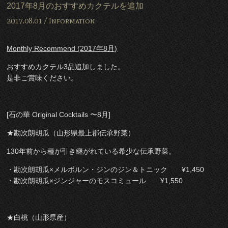
2017年8月のおすすめカクテルを追加
2017.08.01 /
Information
Monthly Recommend (2017年8月)
おすすめカクテル3品追加しました。
是非ご賞味ください。
[石の華 Original Cocktails 〜8月]
★勘次朗胡瓜（山形県最上郡伝承野菜）
130年前から種が引き継がれている希少な伝承野菜。
・勘次朗胡瓜×メルボルン・ジンのジン＆トニック ¥1,450
・勘次朗胡瓜×ジンジャーのモスコミュール ¥1,550
★白桃（山形県産）