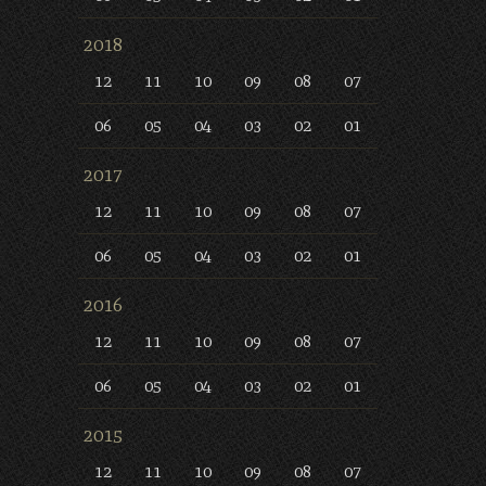
2018
12
11
10
09
08
07
06
05
04
03
02
01
2017
12
11
10
09
08
07
06
05
04
03
02
01
2016
12
11
10
09
08
07
06
05
04
03
02
01
2015
12
11
10
09
08
07