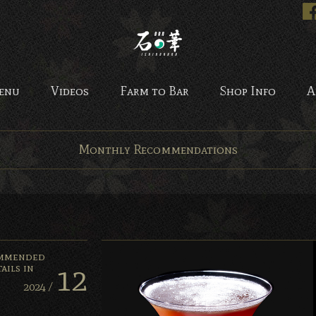
Bar 石の華 -BAR ISHINO
enu
Videos
Farm to Bar
Shop Info
A
Monthly Recommendations
mmended
12
ails in
2024 /