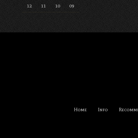
12
11
10
09
Home
Info
Recomm