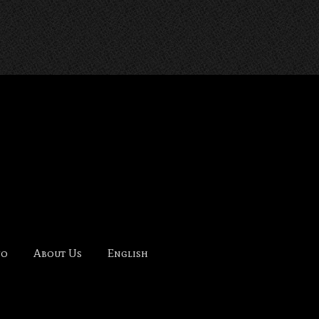
NOHANA-
fo
About Us
English