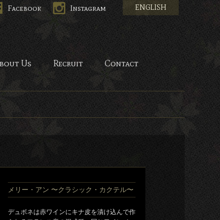
ENGLISH
Facebook
Instagram
HANA-
bout Us
Recruit
Contact
メリー・アン 〜クラシック・カクテル〜
デュボネは赤ワインにキナ皮を漬け込んで作