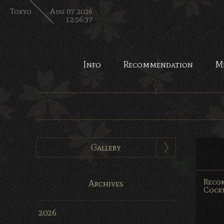
Tokyo
Aug 07 2026
12:56:38
Info
Recommendation
M
Gallery
Reco
Archives
Cockt
2026