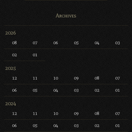
Archives
2026
08
07
06
05
04
03
02
01
2025
12
11
10
09
08
07
06
05
04
03
02
01
2024
12
11
10
09
08
07
06
05
04
03
02
01