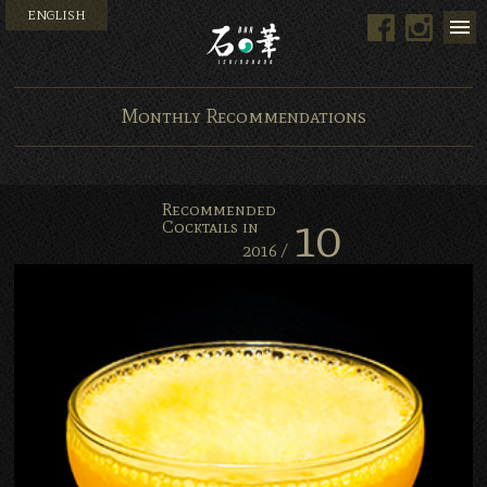
ENGLISH
Facebook
Instag
Bar 石の華 -BAR ISHINO
Monthly Recommendations
Recommended
10
Cocktails in
2016 /