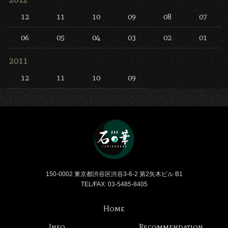
12
11
10
09
08
07
06
05
04
03
02
01
2011
12
11
10
09
Bar 石の華 -BAR ISHINO
150-0002 東京都渋谷区渋谷3-6-2 第2矢木ビル B1
TEL/FAX: 03-5485-8405
Home
Info
Recommendation