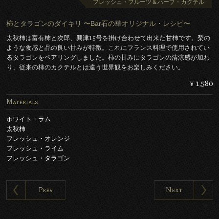
フレッシュ・フルーツ＆ハーブ・カクテル
柿とタラゴンのダイキリ 〜Bar石の華オリジナル・レシピ〜
太秋柿は富有柿と次郎、興津15号を掛け合わせて出来た甘柿です。梨の
ような食感と品の良い甘みが特徴。これにフランス料理で使用されてい
るタラゴンをペアリングしました。柿の甘みにタラゴンの清涼感が加わ
り、従来の柿のカクテルとは違う世界観をお楽しみください。
¥ 1,580
Materials
ホワイト・ラム
太秋柿
フレッシュ・オレンジ
フレッシュ・ライム
フレッシュ・タラゴン
Prev
Next