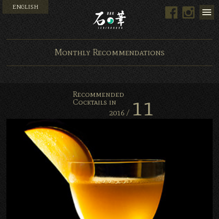
ENGLISH
Facebook
Instag
Bar 石の華 -BAR ISHINO
Monthly Recommendations
Recommended
11
Cocktails in
2016 /