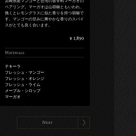
宮崎県産マンゴーと台湾の香辛料マーガオの
ペアリング。マーガオは山胡椒ともいわれ、
挽くとレモングラスに似た香りを持つ胡椒で
す。マンゴーの甘みに爽やかな香りのスパイ
スがとても良く合います。
¥ 1,890
Materials
テキーラ
フレッシュ・マンゴー
フレッシュ・オレンジ
フレッシュ・ライム
メープル・シロップ
マーガオ
Next