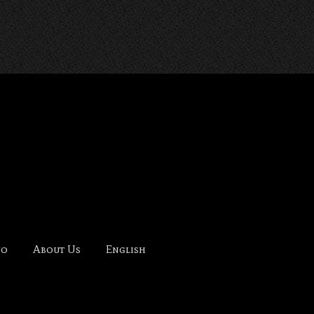
NOHANA-
fo
About Us
English