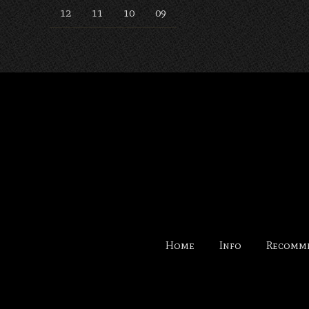
12
11
10
09
Home
Info
Recomm