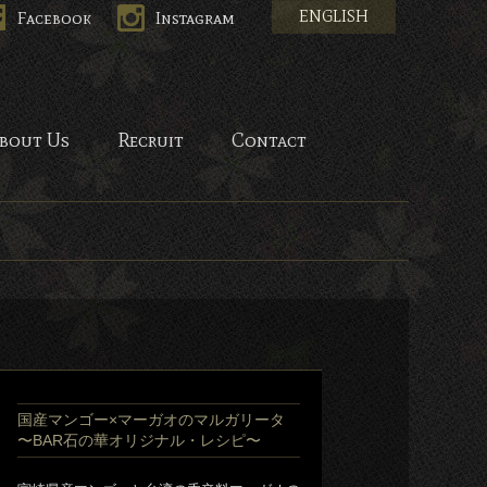
ENGLISH
Facebook
Instagram
HANA-
bout Us
Recruit
Contact
国産マンゴー×マーガオのマルガリータ
〜BAR石の華オリジナル・レシピ〜