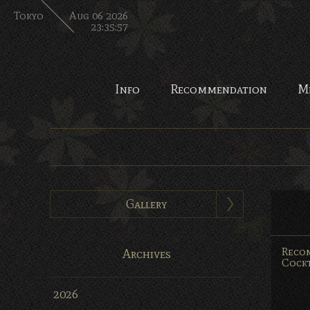
Tokyo
Aug 06 2026
23:35:58
Info
Recommendation
M
Gallery
Reco
Archives
Cockt
2026