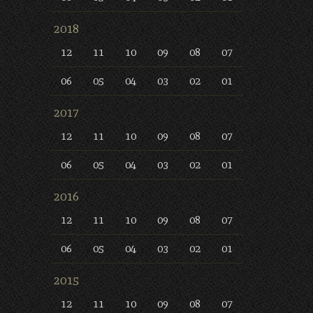
2018
12
11
10
09
08
07
06
05
04
03
02
01
2017
12
11
10
09
08
07
06
05
04
03
02
01
2016
12
11
10
09
08
07
06
05
04
03
02
01
2015
12
11
10
09
08
07