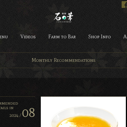
Bar 石の華 -BAR ISHINO
enu
Videos
Farm to Bar
Shop Info
A
Monthly Recommendations
mmended
08
ails in
2024 /