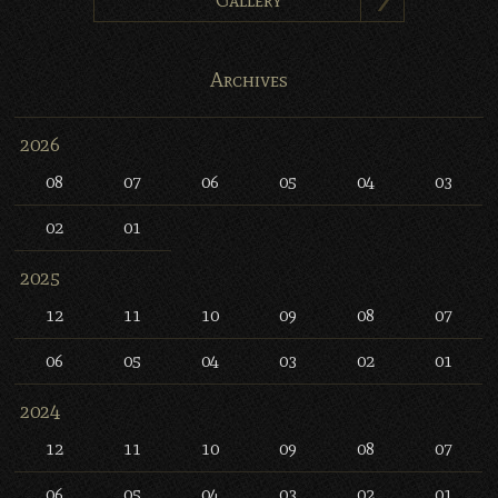
Archives
2026
08
07
06
05
04
03
02
01
2025
12
11
10
09
08
07
06
05
04
03
02
01
2024
12
11
10
09
08
07
06
05
04
03
02
01