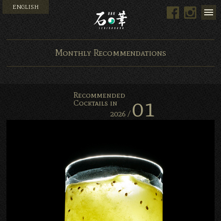
ENGLISH
Facebook
Instag
Bar 石の華 -BAR ISHINO
Monthly Recommendations
Recommended
01
Cocktails in
2026 /