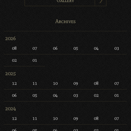
Gallery
Archives
2026
08
07
06
05
04
03
02
01
2025
12
11
10
09
08
07
06
05
04
03
02
01
2024
12
11
10
09
08
07
06
05
04
03
02
01