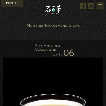
ENGLISH
Facebook
Instag
Bar 石の華 -BAR ISHINO
Monthly Recommendations
Recommended
06
Cocktails in
2026 /