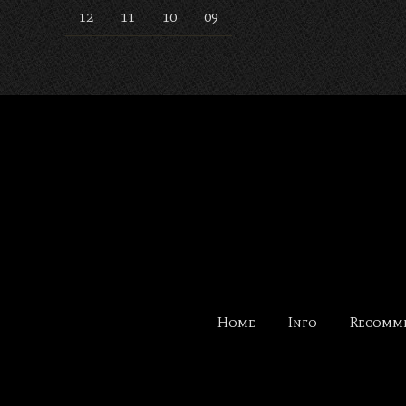
12
11
10
09
Home
Info
Recomm