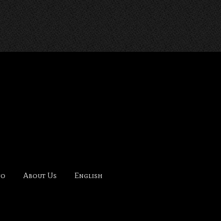
NOHANA-
fo
About Us
English