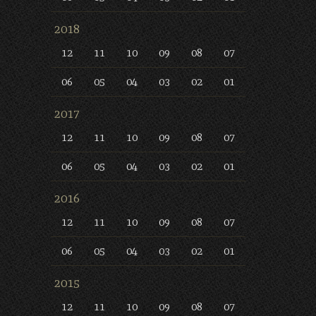
2018
12
11
10
09
08
07
06
05
04
03
02
01
2017
12
11
10
09
08
07
06
05
04
03
02
01
2016
12
11
10
09
08
07
06
05
04
03
02
01
2015
12
11
10
09
08
07