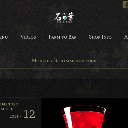
Bar 石の華 -BAR ISHINO
enu
Videos
Farm to Bar
Shop Info
A
Monthly Recommendations
mmended
12
ails in
2011 /