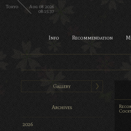
Tokyo
Aug 08 2026
08:15:38
Info
Recommendation
M
Gallery
Reco
Archives
Cockt
2026