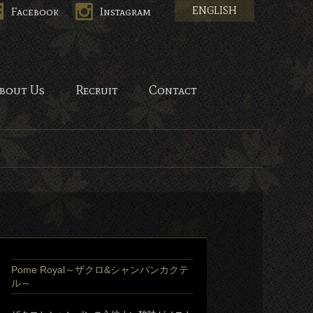
ENGLISH
Facebook
Instagram
HANA-
bout Us
Recruit
Contact
Pome Royal～ザクロ&シャンパンカクテ
ル～